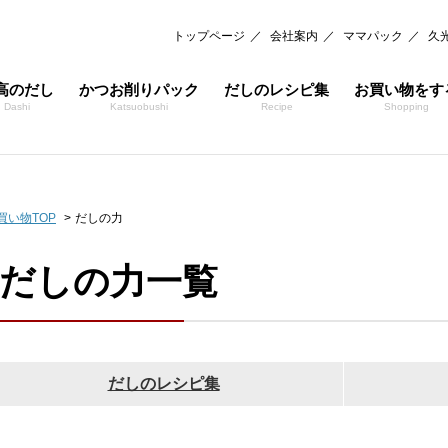
トップページ
会社案内
ママパック
久
高のだし
かつお削りパック
だしのレシピ集
お買い物をす
Dashi
Katsuobushi
Recipe
Shopping
買い物TOP
だしの力
だしの力一覧
だしのレシピ集