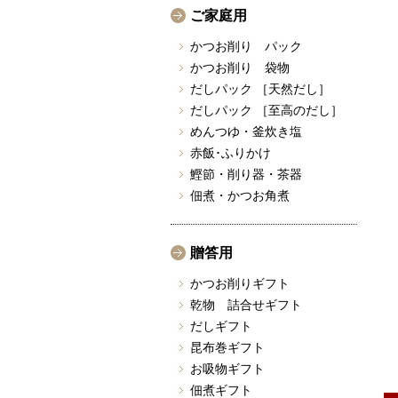
ご家庭用
かつお削り パック
かつお削り 袋物
だしパック ［天然だし］
だしパック ［至高のだし］
めんつゆ・釜炊き塩
赤飯･ふりかけ
鰹節・削り器・茶器
佃煮・かつお角煮
贈答用
かつお削りギフト
乾物 詰合せギフト
だしギフト
昆布巻ギフト
お吸物ギフト
佃煮ギフト