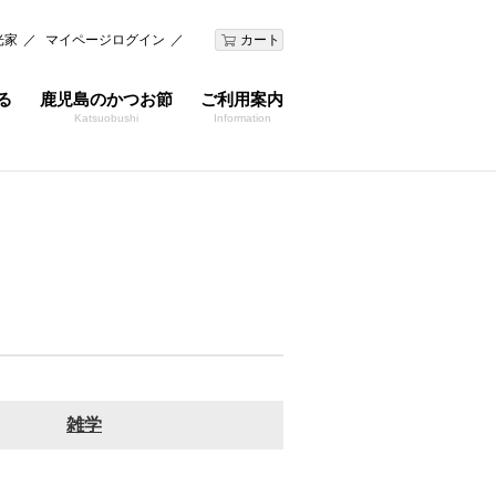
光家
マイページログイン
カート
る
鹿児島のかつお節
ご利用案内
Katsuobushi
Information
雑学