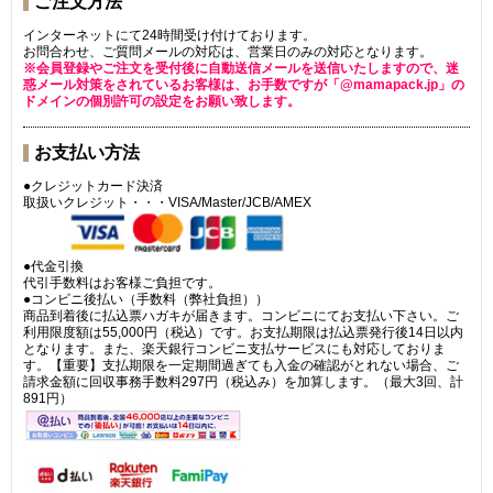
ご注文方法
インターネットにて24時間受け付けております。
お問合わせ、ご質問メールの対応は、営業日のみの対応となります。
※会員登録やご注文を受付後に自動送信メールを送信いたしますので、迷
惑メール対策をされているお客様は、お手数ですが「@mamapack.jp」の
ドメインの個別許可の設定をお願い致します。
お支払い方法
●クレジットカード決済
取扱いクレジット・・・VISA/Master/JCB/AMEX
●代金引換
代引手数料はお客様ご負担です。
●コンビニ後払い（手数料（弊社負担））
商品到着後に払込票ハガキが届きます。コンビニにてお支払い下さい。ご
利用限度額は55,000円（税込）です。お支払期限は払込票発行後14日以内
となります。また、楽天銀行コンビニ支払サービスにも対応しておりま
す。【重要】支払期限を一定期間過ぎても入金の確認がとれない場合、ご
請求金額に回収事務手数料297円（税込み）を加算します。（最大3回、計
891円）