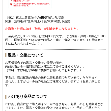
（※1）東北…青森/岩手/秋田/宮城/山形/福島
関東…茨城/栃木/群馬/埼玉/千葉/東京/神奈川/山梨
北海道・沖縄に加え「離島」が別途送料になりました。
「至高のだし30P×３袋」は送料330円です。（北海道・沖縄・離島は1,100
円）。同梱不可につきほかの商品と一緒にご購入できません（お買物カー
トには入れられません。）。
返品・交換について
お客様都合での返品・交換をご希望の場合、
商品到着から一週間以内にお電話にて必ずご連絡ください。
（送料、手数料はお客様ご負担でお願いしております。）
不良品、誤品配送の場合の送料は弊社負担で対応させていただきます。
恐れ入りますがセール品の返品はご遠慮くださいますようお願い致しま
す。
わけあり商品について
わけあり商品にはご購入ポイントがつきません。包装・のしも対象外とな
ります。また、返品・交換はお受けできませんので、予めご了承くださ