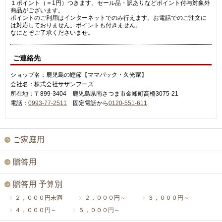
１ポイント（＝1円）つきます。セール品・訳ありなどポイント付与対象外
商品がございます。
ポイントのご利用はインターネットでのみ行えます。お電話でのご注文に
は対応しておりません。ポイントも付きません。
なにとぞご了承くださいませ。
ご連絡先
ショップ名：鹿児島の鰹節【ママパック・久光家】
会社名：株式会社サザンフーズ
所在地：〒899-3404 鹿児島県南さつま市金峰町高橋3075-21
電話：
0993-77-2511
固定電話から
0120-551-611
ご家庭用
贈答用
贈答用 予算別
２，０００円未満
２，０００円～
３，０００円～
４，０００円～
５，０００円～