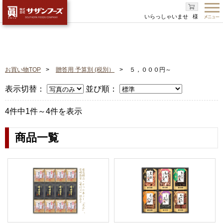
いらっしゃいませ
様
お買い物TOP
贈答用 予算別 (税別）
５，０００円～
表示切替：
並び順：
4件中1件～4件を表示
商品一覧