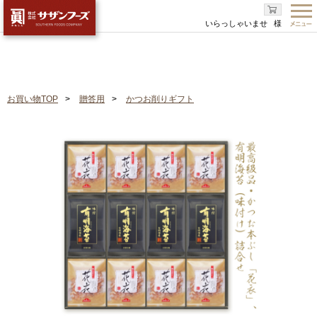
いらっしゃいませ
様
お買い物TOP
贈答用
かつお削りギフト