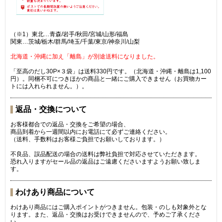
（※1）東北…青森/岩手/秋田/宮城/山形/福島
関東…茨城/栃木/群馬/埼玉/千葉/東京/神奈川/山梨
北海道・沖縄に加え「離島」が別途送料になりました。
「至高のだし30P×３袋」は送料330円です。（北海道・沖縄・離島は1,100
円）。同梱不可につきほかの商品と一緒にご購入できません（お買物カー
トには入れられません。）。
返品・交換について
お客様都合での返品・交換をご希望の場合、
商品到着から一週間以内にお電話にて必ずご連絡ください。
（送料、手数料はお客様ご負担でお願いしております。）
不良品、誤品配送の場合の送料は弊社負担で対応させていただきます。
恐れ入りますがセール品の返品はご遠慮くださいますようお願い致しま
す。
わけあり商品について
わけあり商品にはご購入ポイントがつきません。包装・のしも対象外とな
ります。また、返品・交換はお受けできませんので、予めご了承くださ
い。