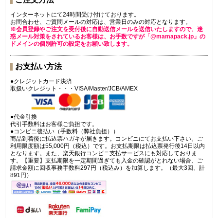
インターネットにて24時間受け付けております。
お問合わせ、ご質問メールの対応は、営業日のみの対応となります。
※会員登録やご注文を受付後に自動送信メールを送信いたしますので、迷
惑メール対策をされているお客様は、お手数ですが「@mamapack.jp」の
ドメインの個別許可の設定をお願い致します。
お支払い方法
●クレジットカード決済
取扱いクレジット・・・VISA/Master/JCB/AMEX
●代金引換
代引手数料はお客様ご負担です。
●コンビニ後払い（手数料（弊社負担））
商品到着後に払込票ハガキが届きます。コンビニにてお支払い下さい。ご
利用限度額は55,000円（税込）です。お支払期限は払込票発行後14日以内
となります。また、楽天銀行コンビニ支払サービスにも対応しておりま
す。【重要】支払期限を一定期間過ぎても入金の確認がとれない場合、ご
請求金額に回収事務手数料297円（税込み）を加算します。（最大3回、計
891円）